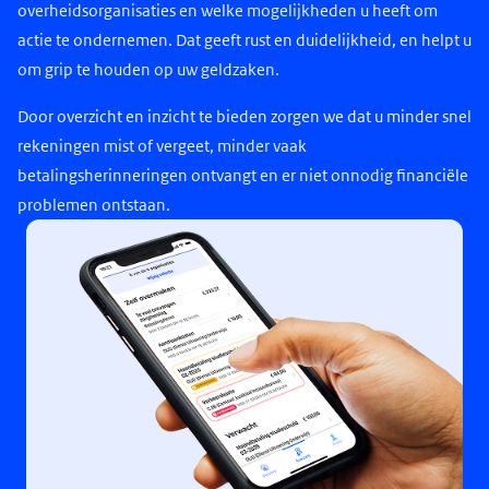
overheidsorganisaties en welke mogelijkheden u heeft om
actie te ondernemen. Dat geeft rust en duidelijkheid, en helpt u
om grip te houden op uw geldzaken.
Door overzicht en inzicht te bieden zorgen we dat u minder snel
rekeningen mist of vergeet, minder vaak
betalingsherinneringen ontvangt en er niet onnodig financiële
problemen ontstaan.